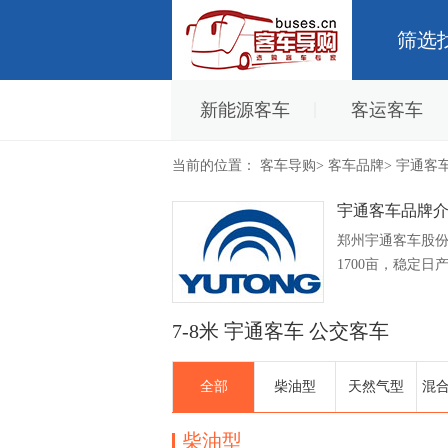
筛选
新能源客车
客运客车
当前的位置：
客车导购
>
客车品牌
>
宇通客
宇通客车品牌
郑州宇通客车股份
1700亩，稳定
条件最先进的大
7-8米 宇通客车 公交客车
全部
柴油型
天然气型
混
柴油型