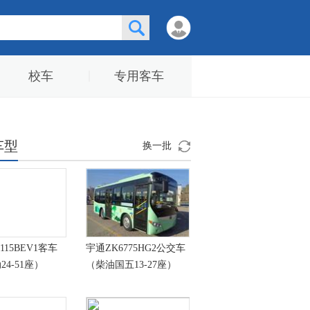
校车
专用客车
车型
换一批
115BEV1客车
宇通ZK6775HG2公交车
4-51座）
（柴油国五13-27座）