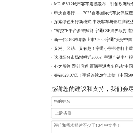
MG iEV12城市客车震撼发布，引领欧洲
申沃香港行——2025香港国际汽车及供应
探索绿色出行新模式 申沃客车与锦江商旅
“睿控”E平台多维赋能 宇通C8E跨界版打
新一代C8E跨界版上市! 2023宇通“美好中
又潮、又萌、又有趣！宇通小宇带你打卡重
这项细分市场增幅近200%! 宇通产销半年
心之所往 即刻启程 百辆宇通房车穿越“中国
突破829.07亿！宇通连续20年上榜《中国5
感谢您的建议和支持，我们会