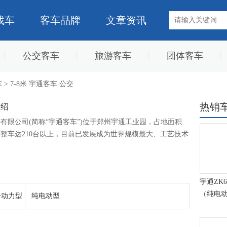
找车
客车品牌
文章资讯
公交客车
旅游客车
团体客车
车
> 7-8米 宇通客车 公交
热销
介绍
有限公司(简称“宇通客车”)位于郑州宇通工业园，占地面积
日产整车达210台以上，目前已发展成为世界规模最大、工艺技术
中型客车生产基地。
宇通ZK6
（纯电动2
合动力型
纯电动型