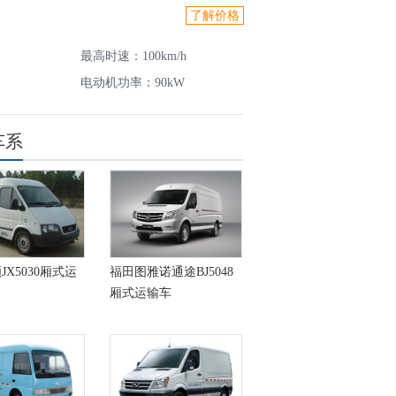
了解价格
最高时速：100km/h
电动机功率：90kW
车系
JX5030厢式运
福田图雅诺通途BJ5048
厢式运输车