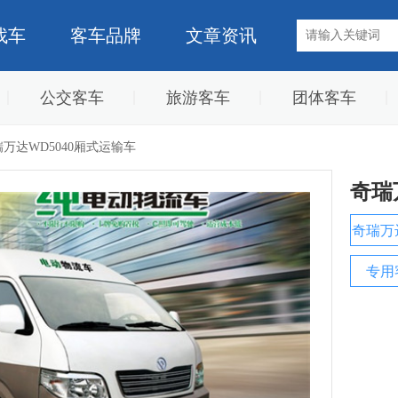
找车
客车品牌
文章资讯
公交客车
旅游客车
团体客车
万达WD5040厢式运输车
奇瑞
奇瑞万
专用