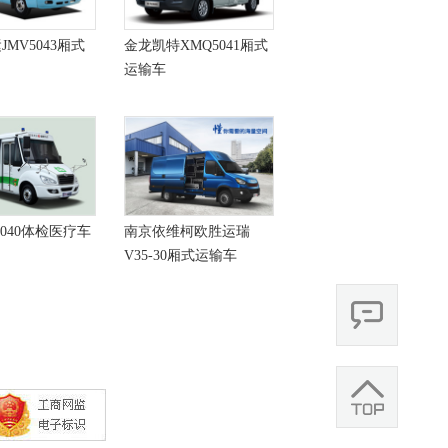
MV5043厢式
金龙凯特XMQ5041厢式
运输车
5040体检医疗车
南京依维柯欧胜运瑞
V35-30厢式运输车