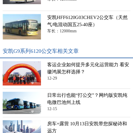
安凯HFF6120G03CHEV2公交车（天然
气/电混动国五25-40座）
车长：12000mm
安凯G9系列6120公交车相关文章
客运企业如何提升多元化运营能力 看安
徽鸿展怎样选择？
12-29
日常出行也能“打公交”？网约版安凯纯
电微巴池州上线
12-15
房车+露营 10月13日安凯带您探秘诗和
远方