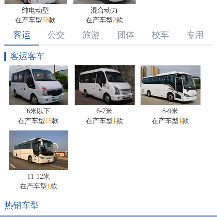
纯电动型
混合动力
在产车型
58
款
在产车型
2
款
客运
公交
旅游
团体
校车
专用
客运客车
6米以下
6-7米
8-9米
在产车型
18
款
在产车型
1
款
在产车型
1
款
11-12米
在产车型
1
款
热销车型