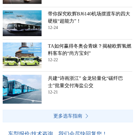
带你探究欧辉BJ6140机场摆渡车的四大
硬核“超能力”！
12-24
TA如何赢得冬奥会青睐？揭秘欧辉氢燃
料客车的“尚方宝剑”
12-22
共建“诗画浙江” 金龙轻量化“碳纤巴
士”批量交付海盐公交
12-21
更多选车指南
车型报价/技术咨询，我们会尽快回复您！