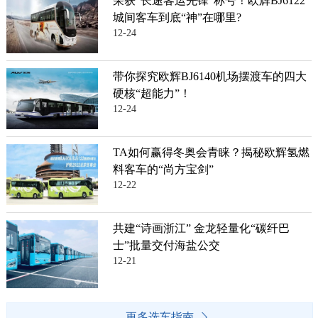
荣获“长途客运先锋”称号！欧辉BJ6122
城间客车到底“神”在哪里?
12-24
带你探究欧辉BJ6140机场摆渡车的四大
硬核“超能力”！
12-24
TA如何赢得冬奥会青睐？揭秘欧辉氢燃
料客车的“尚方宝剑”
12-22
共建“诗画浙江” 金龙轻量化“碳纤巴
士”批量交付海盐公交
12-21
更多选车指南