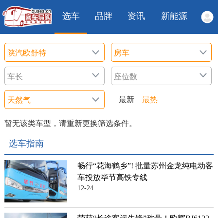
选车
品牌
资讯
新能源
最新
最热
暂无该类车型，请重新更换筛选条件。
选车指南
畅行“花海鹤乡”! 批量苏州金龙纯电动客
车投放毕节高铁专线
12-24