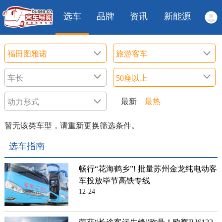
选车
品牌
资讯
新能源
最新
最热
暂无该类车型，请重新更换筛选条件。
选车指南
畅行“花海鹤乡”! 批量苏州金龙纯电动客
车投放毕节高铁专线
12-24