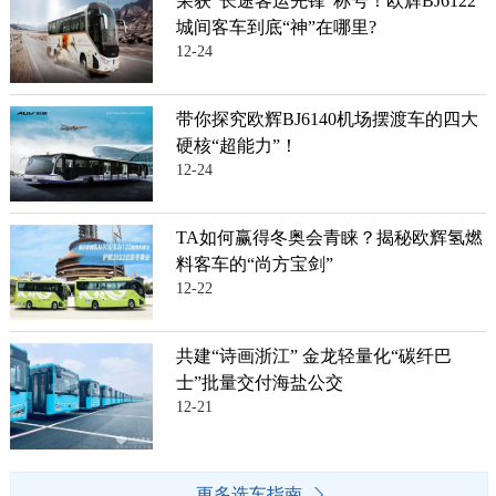
荣获“长途客运先锋”称号！欧辉BJ6122
城间客车到底“神”在哪里?
12-24
带你探究欧辉BJ6140机场摆渡车的四大
硬核“超能力”！
12-24
TA如何赢得冬奥会青睐？揭秘欧辉氢燃
料客车的“尚方宝剑”
12-22
共建“诗画浙江” 金龙轻量化“碳纤巴
士”批量交付海盐公交
12-21
更多选车指南