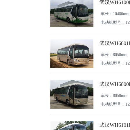
武汉WH610
车长：10480mm
电动机型号：TZ4
武汉WH680
车长：8050mm
电动机型号：TZ2
武汉WH680
车长：8050mm
电动机型号：TZ2
武汉WH610