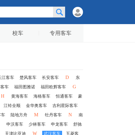
校车
专用客车
D
长江客车
楚风客车
长安客车
东
G
驰客车
福田图雅诺
福田欧辉客车
H
黄海客车
海格客车
恒通客车
豪
江铃全顺
金华奥客车
吉利星际客车
M
N
客车
陆地方舟
牡丹客车
南
申沃客车
少林客车
申龙客车
舒驰
W
天津比亚迪
武汉客车
五菱客