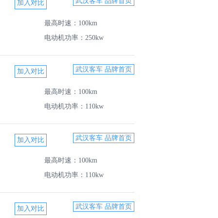
武汉客车 品牌首页
最高时速：100km
电动机功率：250kw
武汉客车 品牌首页
最高时速：100km
电动机功率：110kw
武汉客车 品牌首页
最高时速：100km
电动机功率：110kw
武汉客车 品牌首页