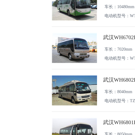
车长：10480mm
电动机型号：WTE
武汉WH670
车长：7020mm
电动机型号：WTE
武汉WH680
车长：8040mm
电动机型号：TZ40
武汉WH680
车长：8050mm