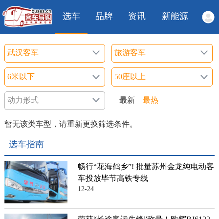
选车
品牌
资讯
新能源
最新
最热
暂无该类车型，请重新更换筛选条件。
选车指南
畅行“花海鹤乡”! 批量苏州金龙纯电动客
车投放毕节高铁专线
12-24