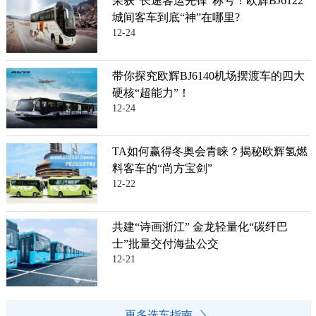
荣获“长途客运先锋”称号！欧辉BJ6122
城间客车到底“神”在哪里?
12-24
带你探究欧辉BJ6140机场摆渡车的四大
硬核“超能力”！
12-24
TA如何赢得冬奥会青睐？揭秘欧辉氢燃
料客车的“尚方宝剑”
12-22
共建“诗画浙江” 金龙轻量化“碳纤巴
士”批量交付海盐公交
12-21
更多选车指南