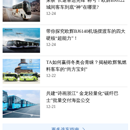
荣获“长途客运先锋”称号！欧辉BJ6122
城间客车到底“神”在哪里?
12-24
带你探究欧辉BJ6140机场摆渡车的四大
硬核“超能力”！
12-24
TA如何赢得冬奥会青睐？揭秘欧辉氢燃
料客车的“尚方宝剑”
12-22
共建“诗画浙江” 金龙轻量化“碳纤巴
士”批量交付海盐公交
12-21
更多选车指南