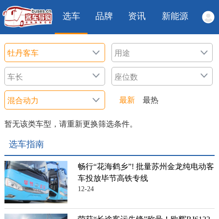
选车
品牌
资讯
新能源
最新
最热
暂无该类车型，请重新更换筛选条件。
选车指南
畅行“花海鹤乡”! 批量苏州金龙纯电动客
车投放毕节高铁专线
12-24