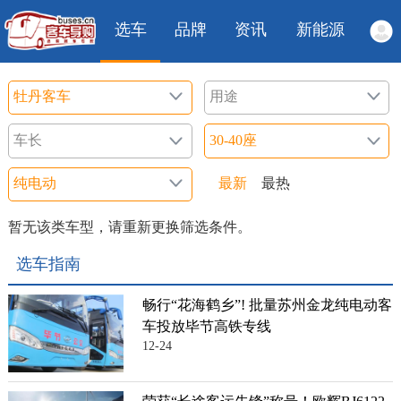
选车
品牌
资讯
新能源
最新
最热
暂无该类车型，请重新更换筛选条件。
选车指南
畅行“花海鹤乡”! 批量苏州金龙纯电动客
车投放毕节高铁专线
12-24