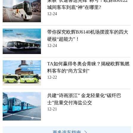
荣获“长途客运先锋”称号！欧辉BJ6122
城间客车到底“神”在哪里?
12-24
带你探究欧辉BJ6140机场摆渡车的四大
硬核“超能力”！
12-24
TA如何赢得冬奥会青睐？揭秘欧辉氢燃
料客车的“尚方宝剑”
12-22
共建“诗画浙江” 金龙轻量化“碳纤巴
士”批量交付海盐公交
12-21
更多选车指南