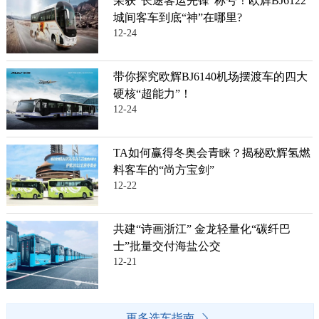
荣获“长途客运先锋”称号！欧辉BJ6122
城间客车到底“神”在哪里?
12-24
带你探究欧辉BJ6140机场摆渡车的四大
硬核“超能力”！
12-24
TA如何赢得冬奥会青睐？揭秘欧辉氢燃
料客车的“尚方宝剑”
12-22
共建“诗画浙江” 金龙轻量化“碳纤巴
士”批量交付海盐公交
12-21
更多选车指南