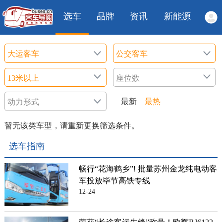
选车
品牌
资讯
新能源
最新
最热
暂无该类车型，请重新更换筛选条件。
选车指南
畅行“花海鹤乡”! 批量苏州金龙纯电动客
车投放毕节高铁专线
12-24