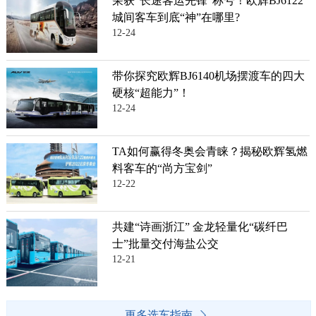
荣获“长途客运先锋”称号！欧辉BJ6122
城间客车到底“神”在哪里?
12-24
带你探究欧辉BJ6140机场摆渡车的四大
硬核“超能力”！
12-24
TA如何赢得冬奥会青睐？揭秘欧辉氢燃
料客车的“尚方宝剑”
12-22
共建“诗画浙江” 金龙轻量化“碳纤巴
士”批量交付海盐公交
12-21
更多选车指南