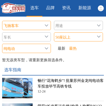
选车
品牌
资讯
新能源
最新
最热
暂无该类车型，请重新更换筛选条件。
选车指南
畅行“花海鹤乡”! 批量苏州金龙纯电动客
车投放毕节高铁专线
12-24