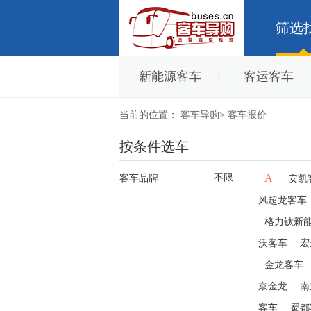
筛选
新能源客车
客运客车
当前的位置：
客车导购
>
客车报价
按条件选车
不限
A
客车品牌
安凯
风超龙客车
格力钛新
沃客车
宏
金龙客车
京金龙
南
客车
蜀都