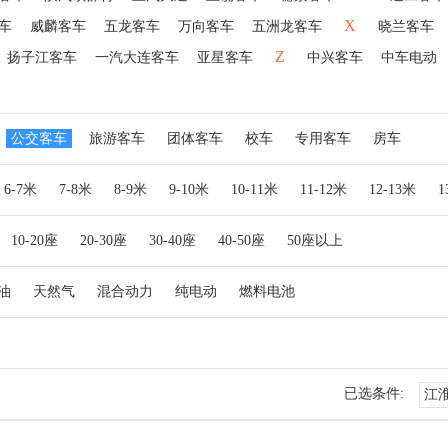
X
车
威麟客车
五龙客车
万向客车
五洲龙客车
晓兰客车
Z
扬子江客车
一汽大连客车
亚星客车
中兴客车
中车电动
公交客车
旅游客车
团体客车
校车
专用客车
房车
6-7米
7-8米
8-9米
9-10米
10-11米
11-12米
12-13米
10-20座
20-30座
30-40座
40-50座
50座以上
油
天然气
混合动力
纯电动
燃料电池
已选条件:
江