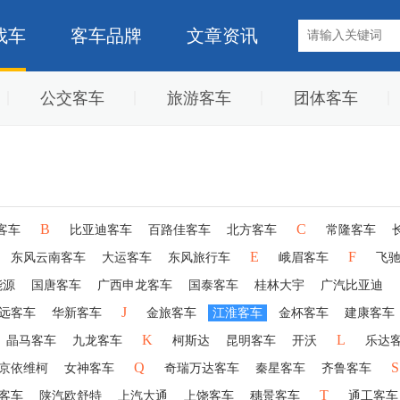
找车
客车品牌
文章资讯
公交客车
旅游客车
团体客车
B
C
客车
比亚迪客车
百路佳客车
北方客车
常隆客车
E
F
东风云南客车
大运客车
东风旅行车
峨眉客车
飞
能源
国唐客车
广西申龙客车
国泰客车
桂林大宇
广汽比亚迪
J
远客车
华新客车
金旅客车
江淮客车
金杯客车
建康客车
K
L
晶马客车
九龙客车
柯斯达
昆明客车
开沃
乐达
Q
S
京依维柯
女神客车
奇瑞万达客车
秦星客车
齐鲁客车
T
客车
陕汽欧舒特
上汽大通
上饶客车
穗景客车
通工客车