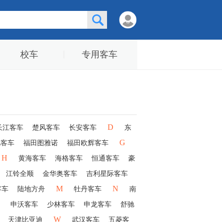
校车
专用客车
D
长江客车
楚风客车
长安客车
东
G
驰客车
福田图雅诺
福田欧辉客车
H
黄海客车
海格客车
恒通客车
豪
江铃全顺
金华奥客车
吉利星际客车
M
N
客车
陆地方舟
牡丹客车
南
申沃客车
少林客车
申龙客车
舒驰
W
天津比亚迪
武汉客车
五菱客