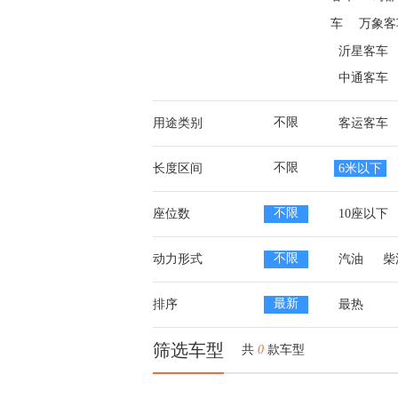
车
万象客
沂星客车
中通客车
不限
用途类别
客运客车
不限
长度区间
6米以下
不限
座位数
10座以下
不限
动力形式
汽油
柴
最新
排序
最热
筛选车型
共
0
款车型