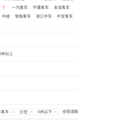
Y
一汽客车
宇通客车
友谊客车
中植
智电客车
浙江中车
中宜客车
13米以上
全部清除
淮客车
×
公交
×
6米以下
×