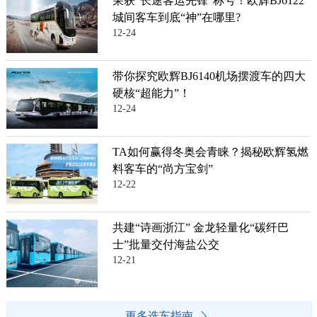
荣获“长途客运先锋”称号！欧辉BJ6122
城间客车到底“神”在哪里?
12-24
带你探究欧辉BJ6140机场摆渡车的四大
硬核“超能力”！
12-24
TA如何赢得冬奥会青睐？揭秘欧辉氢燃
料客车的“尚方宝剑”
12-22
共建“诗画浙江” 金龙轻量化“碳纤巴
士”批量交付海盐公交
12-21
更多选车指南