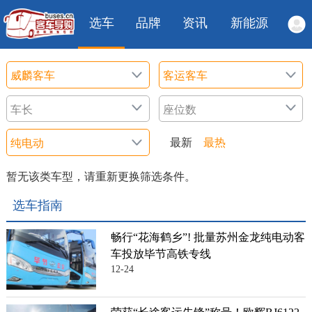
选车
品牌
资讯
新能源
最新
最热
暂无该类车型，请重新更换筛选条件。
选车指南
畅行“花海鹤乡”! 批量苏州金龙纯电动客
车投放毕节高铁专线
12-24