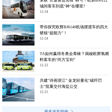
荣获“长途客运先锋”称号！欧辉BJ6122
城间客车到底“神”在哪里?
12-24
带你探究欧辉BJ6140机场摆渡车的四大
硬核“超能力”！
12-24
TA如何赢得冬奥会青睐？揭秘欧辉氢燃
料客车的“尚方宝剑”
12-22
共建“诗画浙江” 金龙轻量化“碳纤巴
士”批量交付海盐公交
12-21
更多选车指南