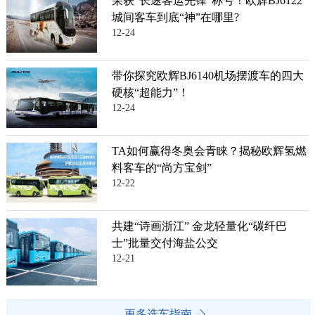
荣获“长途客运先锋”称号！欧辉BJ6122
城间客车到底“神”在哪里?
12-24
带你探究欧辉BJ6140机场摆渡车的四大
硬核“超能力”！
12-24
TA如何赢得冬奥会青睐？揭秘欧辉氢燃
料客车的“尚方宝剑”
12-22
共建“诗画浙江” 金龙轻量化“碳纤巴
士”批量交付海盐公交
12-21
更多选车指南