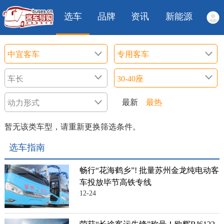
选车
品牌
资讯
新能源
最新
最热
暂无该类车型，请重新更换筛选条件。
选车指南
畅行“花海鹤乡”! 批量苏州金龙纯电动客
车投放毕节高铁专线
12-24