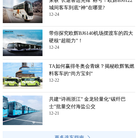
荣获“长途客运先锋”称号！欧辉BJ6122
城间客车到底“神”在哪里?
12-24
带你探究欧辉BJ6140机场摆渡车的四大
硬核“超能力”！
12-24
TA如何赢得冬奥会青睐？揭秘欧辉氢燃
料客车的“尚方宝剑”
12-22
共建“诗画浙江” 金龙轻量化“碳纤巴
士”批量交付海盐公交
12-21
更多选车指南