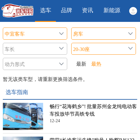
选车
品牌
资讯
新能源
最新
最热
暂无该类车型，请重新更换筛选条件。
选车指南
畅行“花海鹤乡”! 批量苏州金龙纯电动客
车投放毕节高铁专线
12-24