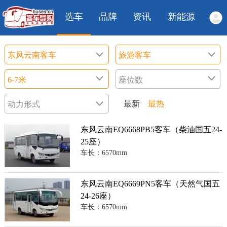
选车
品牌
资讯
新能源
最新
最热
东风云南EQ6668PB5客车（柴油国五24-
25座）
车长：6570mm
东风云南EQ6669PN5客车（天然气国五
24-26座）
车长：6570mm