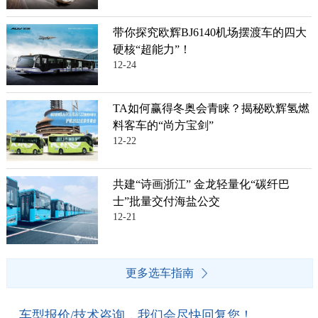
带你探究欧辉BJ6140机场摆渡车的四大
硬核“超能力”！
12-24
TA如何赢得冬奥会青睐？揭秘欧辉氢燃
料客车的“尚方宝剑”
12-22
共建“诗画浙江” 金龙轻量化“碳纤巴
士”批量交付海盐公交
12-21
更多选车指南
车型报价/技术咨询，我们会尽快回复您！