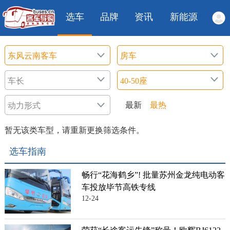
选车
品牌
资讯
新能源
最新
最热
暂无该类车型，请重新更换筛选条件。
选车指南
畅行“花海鹤乡”! 批量苏州金龙纯电动客
车投放毕节高铁专线
12-24