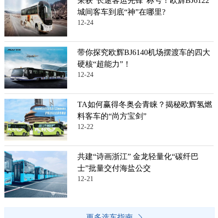
荣获“长途客运先锋”称号！欧辉BJ6122
城间客车到底“神”在哪里?
12-24
带你探究欧辉BJ6140机场摆渡车的四大
硬核“超能力”！
12-24
TA如何赢得冬奥会青睐？揭秘欧辉氢燃
料客车的“尚方宝剑”
12-22
共建“诗画浙江” 金龙轻量化“碳纤巴
士”批量交付海盐公交
12-21
更多选车指南