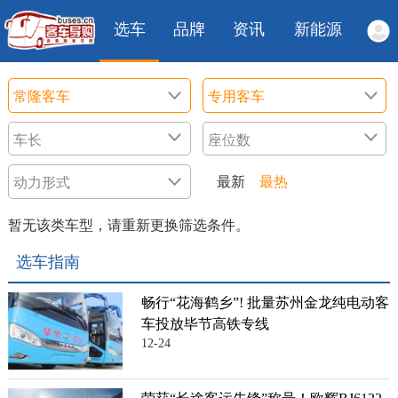
选车
品牌
资讯
新能源
最新
最热
暂无该类车型，请重新更换筛选条件。
选车指南
畅行“花海鹤乡”! 批量苏州金龙纯电动客
车投放毕节高铁专线
12-24