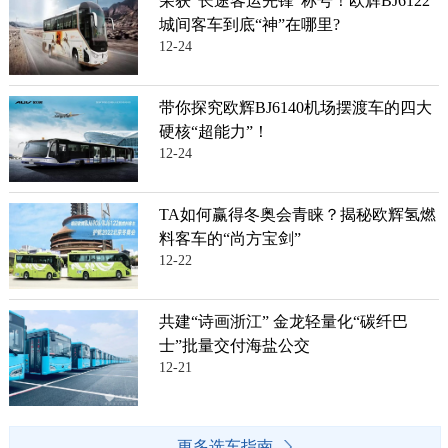
荣获“长途客运先锋”称号！欧辉BJ6122
城间客车到底“神”在哪里?
12-24
带你探究欧辉BJ6140机场摆渡车的四大
硬核“超能力”！
12-24
TA如何赢得冬奥会青睐？揭秘欧辉氢燃
料客车的“尚方宝剑”
12-22
共建“诗画浙江” 金龙轻量化“碳纤巴
士”批量交付海盐公交
12-21
更多选车指南