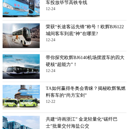
车投放毕节高铁专线
12-24
荣获“长途客运先锋”称号！欧辉BJ6122
城间客车到底“神”在哪里?
12-24
带你探究欧辉BJ6140机场摆渡车的四大
硬核“超能力”！
12-24
TA如何赢得冬奥会青睐？揭秘欧辉氢燃
料客车的“尚方宝剑”
12-22
共建“诗画浙江” 金龙轻量化“碳纤巴
士”批量交付海盐公交