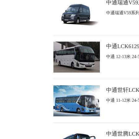
中通瑞通V59
中通瑞通V59系列
中通LCK612
中通 12-13米 
中通世轩LCK
中通 11-12米 
中通世腾LCK