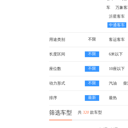
车
万象客
沂星客车
中通客车
不限
用途类别
客运客车
不限
长度区间
6米以下
不限
座位数
10座以下
不限
动力形式
汽油
柴
最新
排序
最热
筛选车型
共
320
款车型