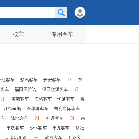
校车
专用客车
D
长江客车
楚风客车
长安客车
东
G
驰客车
福田图雅诺
福田欧辉客车
H
黄海客车
海格客车
恒通客车
豪
江铃全顺
金华奥客车
吉利星际客车
M
N
客车
陆地方舟
牡丹客车
南
申沃客车
少林客车
申龙客车
舒驰
W
天津比亚迪
武汉客车
五菱客