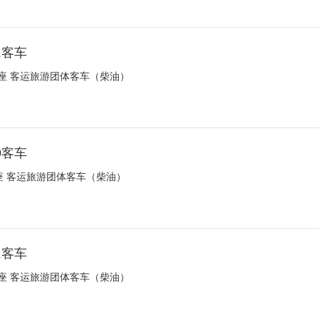
1客车
0-23座 客运旅游团体客车（柴油）
9客车
-56座 客运旅游团体客车（柴油）
1客车
4-29座 客运旅游团体客车（柴油）