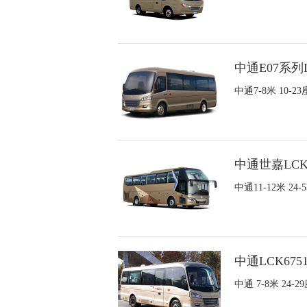
中通E07系列L
中通7-8米 10
中通世嘉LCK
中通11-12米 
中通LCK675
中通 7-8米 2