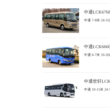
中通LCK676
中通 7-8米 2
中通LCK666
中通 6-7米 1
中通世轩LCK
中通 10-11米