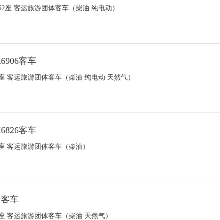
24-52座 客运旅游团体客车（柴油 纯电动）
6906客车
4-40座 客运旅游团体客车（柴油 纯电动 天然气）
6826客车
4-36座 客运旅游团体客车（柴油）
1客车
0-19座 客运旅游团体客车（柴油 天然气）