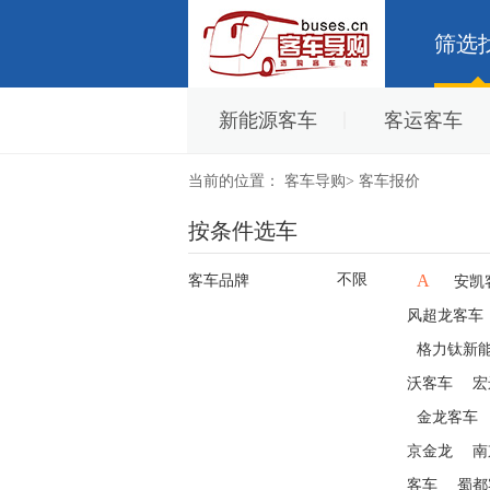
筛选
新能源客车
客运客车
当前的位置：
客车导购
>
客车报价
按条件选车
不限
A
客车品牌
安凯
风超龙客车
格力钛新
沃客车
宏
金龙客车
京金龙
南
客车
蜀都