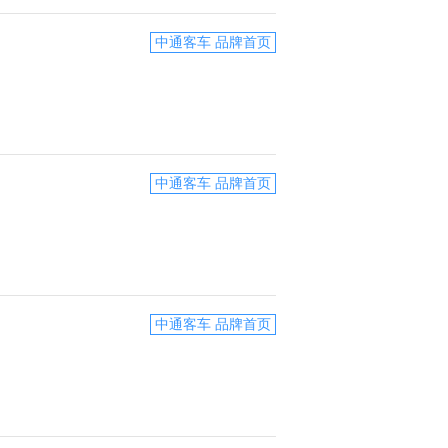
中通客车 品牌首页
中通客车 品牌首页
中通客车 品牌首页