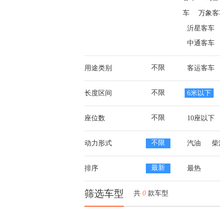
车
万象客
沂星客车
中通客车
不限
用途类别
客运客车
不限
长度区间
6米以下
不限
座位数
10座以下
不限
动力形式
汽油
柴
最新
排序
最热
筛选车型
共
0
款车型