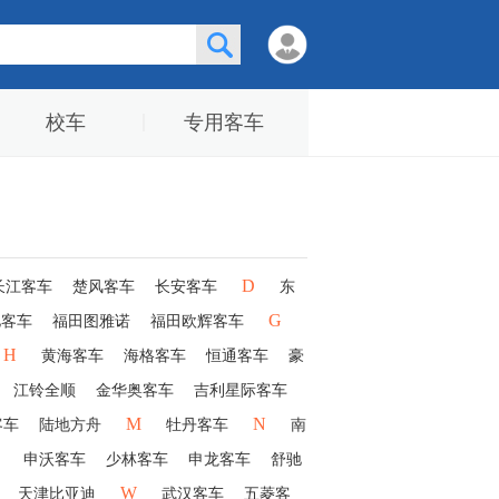
校车
专用客车
D
长江客车
楚风客车
长安客车
东
G
驰客车
福田图雅诺
福田欧辉客车
H
黄海客车
海格客车
恒通客车
豪
江铃全顺
金华奥客车
吉利星际客车
M
N
客车
陆地方舟
牡丹客车
南
申沃客车
少林客车
申龙客车
舒驰
W
天津比亚迪
武汉客车
五菱客