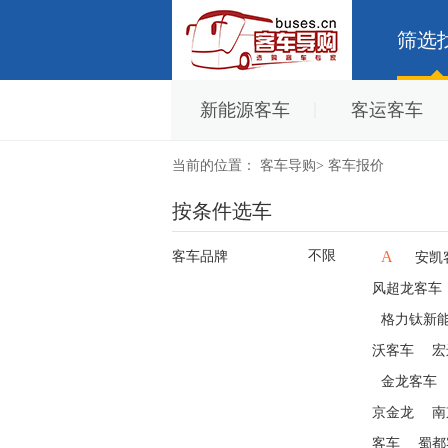
筛选
新能源客车
客运客车
当前的位置：
客车导购
>
客车报价
按条件选车
不限
A
客车品牌
安凯
风超龙客车
格力钛新
沃客车
宏
金龙客车
京金龙
南
客车
蜀都