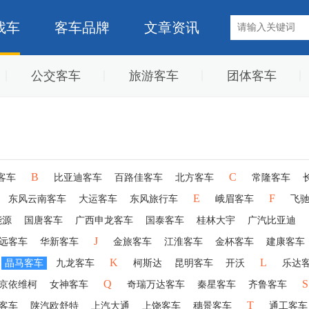
找车
客车品牌
文章资讯
公交客车
旅游客车
团体客车
B
C
客车
比亚迪客车
百路佳客车
北方客车
常隆客车
E
F
东风云南客车
大运客车
东风旅行车
峨眉客车
飞
能源
国唐客车
广西申龙客车
国泰客车
桂林大宇
广汽比亚迪
J
远客车
华新客车
金旅客车
江淮客车
金杯客车
建康客车
K
L
晶马客车
九龙客车
柯斯达
昆明客车
开沃
乐达
Q
S
京依维柯
女神客车
奇瑞万达客车
秦星客车
齐鲁客车
T
客车
陕汽欧舒特
上汽大通
上饶客车
穗景客车
通工客车