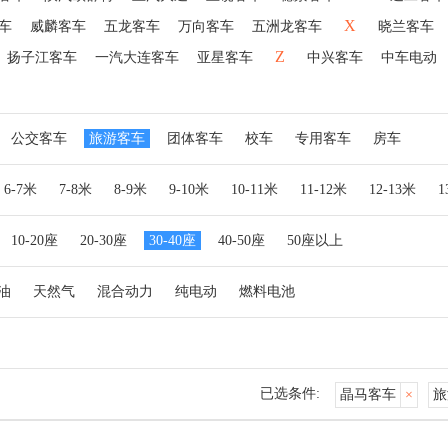
X
车
威麟客车
五龙客车
万向客车
五洲龙客车
晓兰客车
Z
扬子江客车
一汽大连客车
亚星客车
中兴客车
中车电动
公交客车
旅游客车
团体客车
校车
专用客车
房车
6-7米
7-8米
8-9米
9-10米
10-11米
11-12米
12-13米
10-20座
20-30座
30-40座
40-50座
50座以上
油
天然气
混合动力
纯电动
燃料电池
已选条件:
晶马客车
×
旅