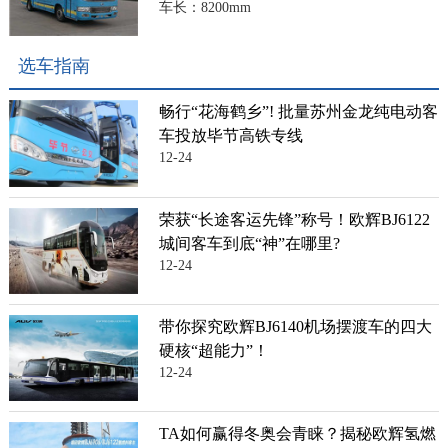
车长：8200mm
选车指南
畅行“花海鹤乡”! 批量苏州金龙纯电动客
车投放毕节高铁专线
12-24
荣获“长途客运先锋”称号！欧辉BJ6122
城间客车到底“神”在哪里?
12-24
带你探究欧辉BJ6140机场摆渡车的四大
硬核“超能力”！
12-24
TA如何赢得冬奥会青睐？揭秘欧辉氢燃