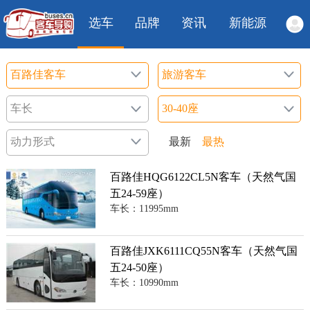
选车
品牌
资讯
新能源
最新
最热
百路佳HQG6122CL5N客车（天然气国
五24-59座）
车长：11995mm
百路佳JXK6111CQ55N客车（天然气国
五24-50座）
车长：10990mm