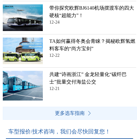
带你探究欧辉BJ6140机场摆渡车的四大
硬核“超能力”！
12-24
TA如何赢得冬奥会青睐？揭秘欧辉氢燃
料客车的“尚方宝剑”
12-22
共建“诗画浙江” 金龙轻量化“碳纤巴
士”批量交付海盐公交
12-21
更多选车指南
车型报价/技术咨询，我们会尽快回复您！