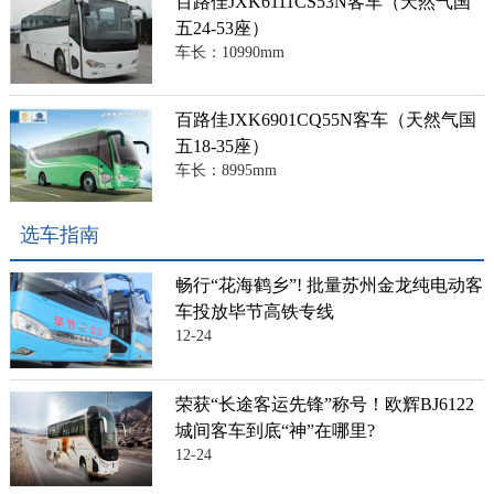
百路佳JXK6111CS53N客车（天然气国
五24-53座）
车长：10990mm
百路佳JXK6901CQ55N客车（天然气国
五18-35座）
车长：8995mm
选车指南
畅行“花海鹤乡”! 批量苏州金龙纯电动客
车投放毕节高铁专线
12-24
荣获“长途客运先锋”称号！欧辉BJ6122
城间客车到底“神”在哪里?
12-24