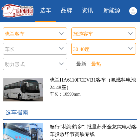
选车
品牌
资讯
新能源
最新
最热
晓兰HA6110FCEVB1客车（氢燃料电池
24-48座）
车长：10990mm
选车指南
畅行“花海鹤乡”! 批量苏州金龙纯电动客
车投放毕节高铁专线