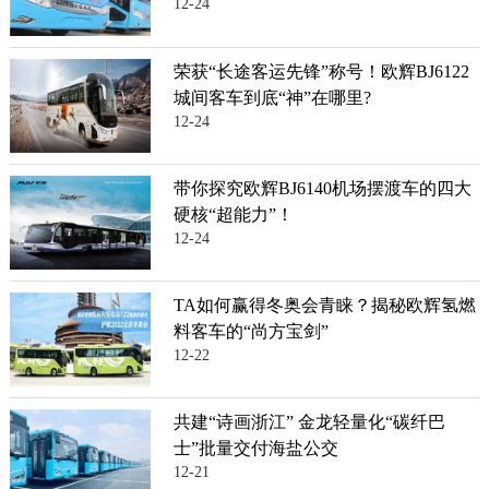
12-24
荣获“长途客运先锋”称号！欧辉BJ6122
城间客车到底“神”在哪里?
12-24
带你探究欧辉BJ6140机场摆渡车的四大
硬核“超能力”！
12-24
TA如何赢得冬奥会青睐？揭秘欧辉氢燃
料客车的“尚方宝剑”
12-22
共建“诗画浙江” 金龙轻量化“碳纤巴
士”批量交付海盐公交
12-21