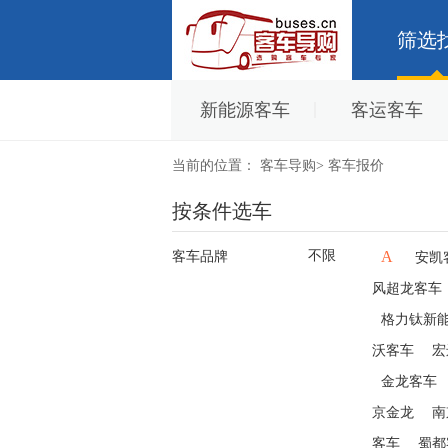
筛选
新能源客车
客运客车
当前的位置：
客车导购
>
客车报价
按条件选车
不限
A
客车品牌
安凯
风超龙客车
格力钛新
沃客车
宏
金龙客车
京金龙
南
客车
蜀都