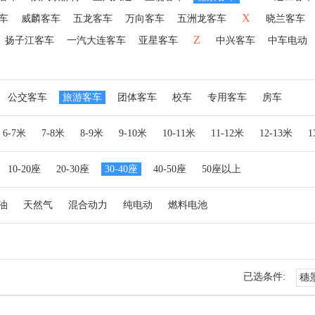
X
车
威麟客车
五龙客车
万向客车
五洲龙客车
晓兰客车
Z
扬子江客车
一汽大连客车
亚星客车
中兴客车
中车电动
公交客车
旅游客车
团体客车
校车
专用客车
房车
6-7米
7-8米
8-9米
9-10米
10-11米
11-12米
12-13米
10-20座
20-30座
30-40座
40-50座
50座以上
油
天然气
混合动力
纯电动
燃料电池
已选条件:
穗