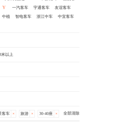
Y
一汽客车
宇通客车
友谊客车
中植
智电客车
浙江中车
中宜客车
13米以上
全部清除
景客车
×
旅游
×
30-40座
×