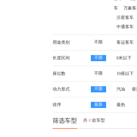
车
万象客
沂星客车
中通客车
不限
用途类别
客运客车
不限
长度区间
6米以下
不限
座位数
10座以下
不限
动力形式
汽油
柴
最新
排序
最热
筛选车型
共
0
款车型