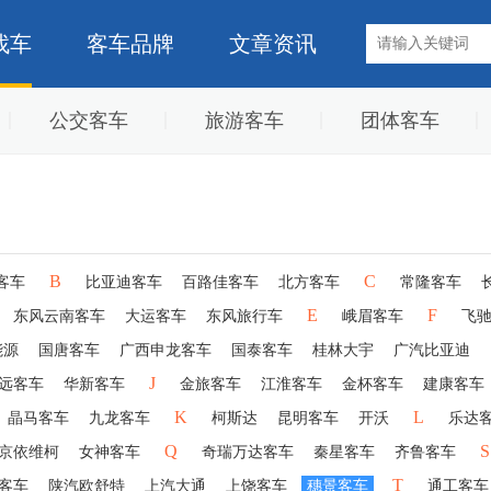
找车
客车品牌
文章资讯
公交客车
旅游客车
团体客车
B
C
客车
比亚迪客车
百路佳客车
北方客车
常隆客车
E
F
东风云南客车
大运客车
东风旅行车
峨眉客车
飞
能源
国唐客车
广西申龙客车
国泰客车
桂林大宇
广汽比亚迪
J
远客车
华新客车
金旅客车
江淮客车
金杯客车
建康客车
K
L
晶马客车
九龙客车
柯斯达
昆明客车
开沃
乐达
Q
S
京依维柯
女神客车
奇瑞万达客车
秦星客车
齐鲁客车
T
客车
陕汽欧舒特
上汽大通
上饶客车
穗景客车
通工客车