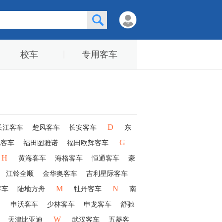
校车
专用客车
D
长江客车
楚风客车
长安客车
东
G
驰客车
福田图雅诺
福田欧辉客车
H
黄海客车
海格客车
恒通客车
豪
江铃全顺
金华奥客车
吉利星际客车
M
N
客车
陆地方舟
牡丹客车
南
申沃客车
少林客车
申龙客车
舒驰
W
天津比亚迪
武汉客车
五菱客