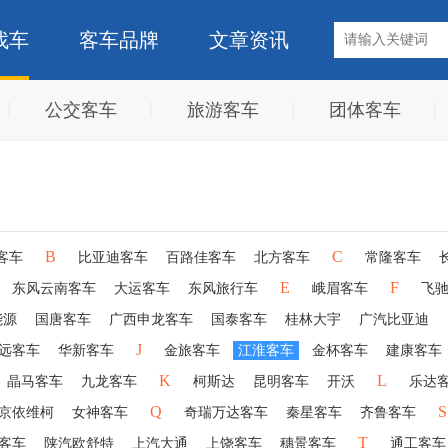
找车
客车品牌
文章资讯
公交客车
旅游客车
团体客车
B
C
客车
比亚迪客车
百路佳客车
北方客车
常隆客车
E
F
东风云南客车
大运客车
东风旅行车
峨眉客车
飞
能源
国唐客车
广西申龙客车
国泰客车
桂林大宇
广汽比亚迪
J
远客车
华新客车
金旅客车
江淮客车
金杯客车
建康客车
K
L
晶马客车
九龙客车
柯斯达
昆明客车
开沃
乐达
Q
S
京依维柯
女神客车
奇瑞万达客车
秦星客车
齐鲁客车
T
客车
陕汽欧舒特
上汽大通
上饶客车
穗景客车
通工客车