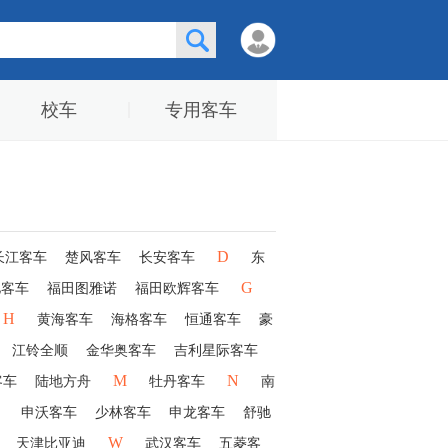
校车
专用客车
D
长江客车
楚风客车
长安客车
东
G
驰客车
福田图雅诺
福田欧辉客车
H
黄海客车
海格客车
恒通客车
豪
江铃全顺
金华奥客车
吉利星际客车
M
N
客车
陆地方舟
牡丹客车
南
申沃客车
少林客车
申龙客车
舒驰
W
天津比亚迪
武汉客车
五菱客