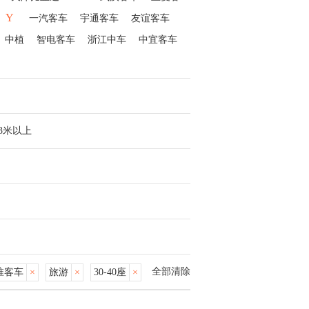
Y
一汽客车
宇通客车
友谊客车
中植
智电客车
浙江中车
中宜客车
13米以上
全部清除
淮客车
×
旅游
×
30-40座
×