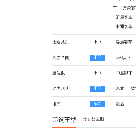
车
万象客
沂星客车
中通客车
不限
用途类别
客运客车
不限
长度区间
6米以下
不限
座位数
10座以下
不限
动力形式
汽油
柴
最新
排序
最热
筛选车型
共
0
款车型