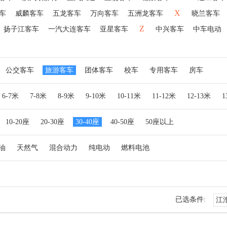
X
车
威麟客车
五龙客车
万向客车
五洲龙客车
晓兰客车
Z
扬子江客车
一汽大连客车
亚星客车
中兴客车
中车电动
公交客车
旅游客车
团体客车
校车
专用客车
房车
6-7米
7-8米
8-9米
9-10米
10-11米
11-12米
12-13米
10-20座
20-30座
30-40座
40-50座
50座以上
油
天然气
混合动力
纯电动
燃料电池
已选条件:
江