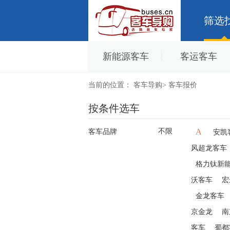
筛选
新能源客车
客运客车
当前的位置：
客车导购
>
客车报价
按条件选车
不限
A
客车品牌
安凯
风超龙客车
格力钛新
沃客车
宏
金龙客车
京金龙
南
客车
蜀都