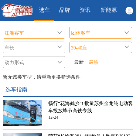
选车
品牌
资讯
新能源
最新
最热
暂无该类车型，请重新更换筛选条件。
选车指南
畅行“花海鹤乡”! 批量苏州金龙纯电动客
车投放毕节高铁专线
12-24