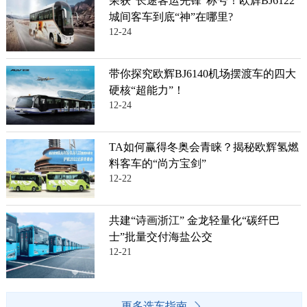
荣获“长途客运先锋”称号！欧辉BJ6122
城间客车到底“神”在哪里?
12-24
带你探究欧辉BJ6140机场摆渡车的四大
硬核“超能力”！
12-24
TA如何赢得冬奥会青睐？揭秘欧辉氢燃
料客车的“尚方宝剑”
12-22
共建“诗画浙江” 金龙轻量化“碳纤巴
士”批量交付海盐公交
12-21
更多选车指南