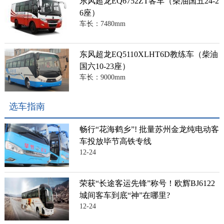
东风超龙EQ6752ZT客车（柴油国五24-2
6座）
车长：7480mm
东风超龙EQ5110XLHT6D教练车（柴油
国六10-23座）
车长：9000mm
选车指南
畅行“花海鹤乡”! 批量苏州金龙纯电动客
车投放毕节高铁专线
12-24
荣获“长途客运先锋”称号！欧辉BJ6122
城间客车到底“神”在哪里?
12-24