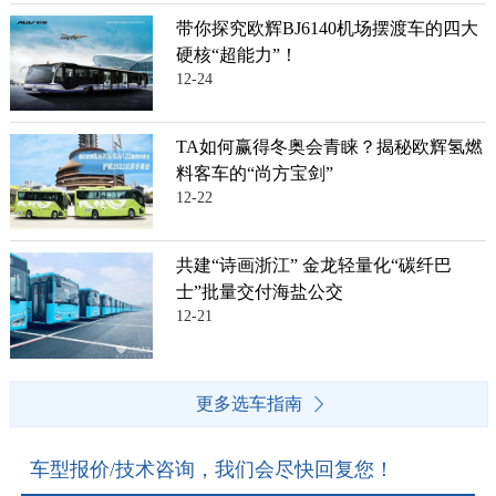
带你探究欧辉BJ6140机场摆渡车的四大
硬核“超能力”！
12-24
TA如何赢得冬奥会青睐？揭秘欧辉氢燃
料客车的“尚方宝剑”
12-22
共建“诗画浙江” 金龙轻量化“碳纤巴
士”批量交付海盐公交
12-21
更多选车指南
车型报价/技术咨询，我们会尽快回复您！