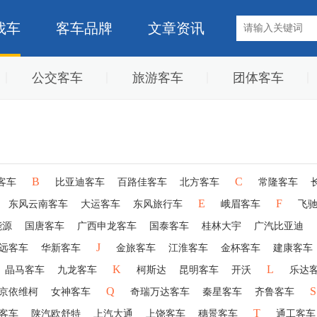
找车
客车品牌
文章资讯
公交客车
旅游客车
团体客车
B
C
客车
比亚迪客车
百路佳客车
北方客车
常隆客车
E
F
东风云南客车
大运客车
东风旅行车
峨眉客车
飞
能源
国唐客车
广西申龙客车
国泰客车
桂林大宇
广汽比亚迪
J
远客车
华新客车
金旅客车
江淮客车
金杯客车
建康客车
K
L
晶马客车
九龙客车
柯斯达
昆明客车
开沃
乐达
Q
S
京依维柯
女神客车
奇瑞万达客车
秦星客车
齐鲁客车
T
客车
陕汽欧舒特
上汽大通
上饶客车
穗景客车
通工客车