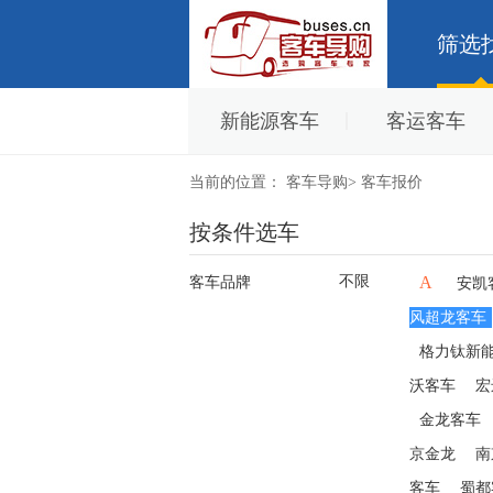
筛选
新能源客车
客运客车
当前的位置：
客车导购
>
客车报价
按条件选车
不限
A
客车品牌
安凯
风超龙客车
格力钛新
沃客车
宏
金龙客车
京金龙
南
客车
蜀都