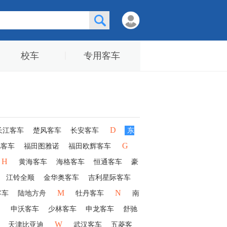
校车
专用客车
D
长江客车
楚风客车
长安客车
东
G
驰客车
福田图雅诺
福田欧辉客车
H
黄海客车
海格客车
恒通客车
豪
江铃全顺
金华奥客车
吉利星际客车
M
N
客车
陆地方舟
牡丹客车
南
申沃客车
少林客车
申龙客车
舒驰
W
天津比亚迪
武汉客车
五菱客