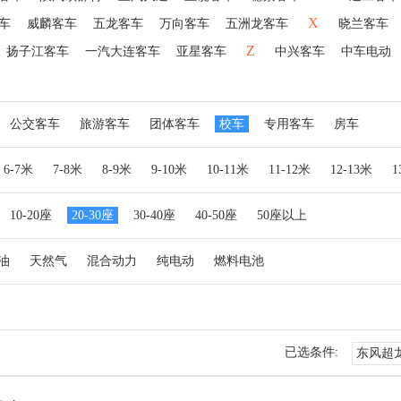
X
车
威麟客车
五龙客车
万向客车
五洲龙客车
晓兰客车
Z
扬子江客车
一汽大连客车
亚星客车
中兴客车
中车电动
公交客车
旅游客车
团体客车
校车
专用客车
房车
6-7米
7-8米
8-9米
9-10米
10-11米
11-12米
12-13米
10-20座
20-30座
30-40座
40-50座
50座以上
油
天然气
混合动力
纯电动
燃料电池
已选条件:
东风超