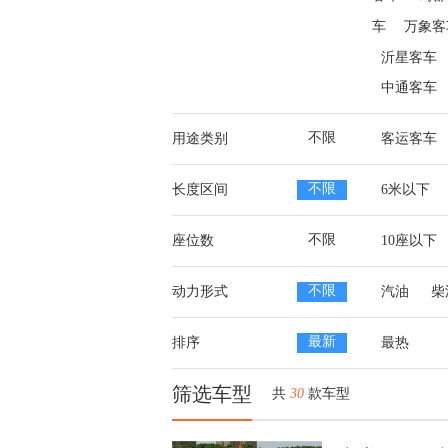
车
万象客
沂星客车
中通客车
不限
用途类别
客运客车
不限
长度区间
6米以下
不限
座位数
10座以下
不限
动力形式
汽油
柴
最新
排序
最热
筛选车型
共
30
款车型