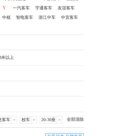
Y
一汽客车
宇通客车
友谊客车
中植
智电客车
浙江中车
中宜客车
13米以上
全部清除
龙客车
×
校车
×
20-30座
×