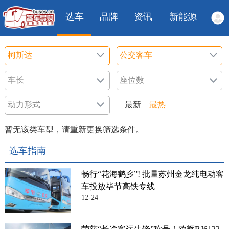
选车
品牌
资讯
新能源
最新
最热
暂无该类车型，请重新更换筛选条件。
选车指南
畅行“花海鹤乡”! 批量苏州金龙纯电动客
车投放毕节高铁专线
12-24