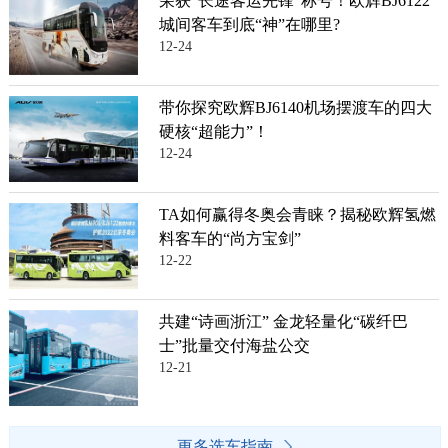
荣获“长途客运先锋”称号！欧辉BJ6122
城间客车到底“神”在哪里?
12-24
带你探究欧辉BJ6140机场摆渡车的四大
硬核“超能力”！
12-24
TA如何赢得冬奥会青睐？揭秘欧辉氢燃
料客车的“尚方宝剑”
12-22
共建“诗画浙江” 金龙轻量化“碳纤巴
士”批量交付海盐公交
12-21
更多选车指南