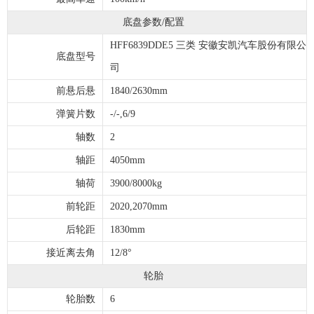
底盘参数/配置
HFF6839DDE5 三类 安徽安凯汽车股份有限公
底盘型号
司
前悬后悬
1840/2630mm
弹簧片数
-/-,6/9
轴数
2
轴距
4050mm
轴荷
3900/8000kg
前轮距
2020,2070mm
后轮距
1830mm
接近离去角
12/8°
轮胎
轮胎数
6