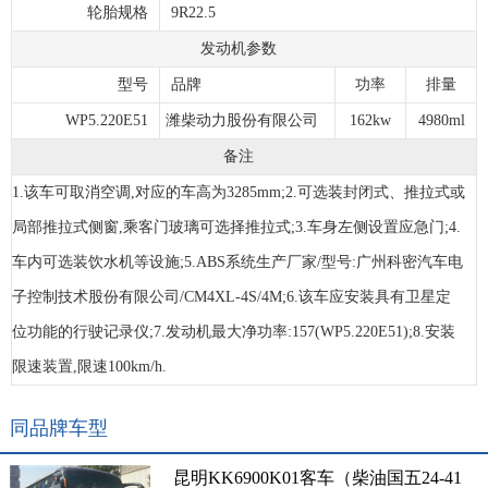
轮胎规格
9R22.5
发动机参数
型号
品牌
功率
排量
WP5.220E51
潍柴动力股份有限公司
162kw
4980ml
备注
1.该车可取消空调,对应的车高为3285mm;2.可选装封闭式、推拉式或
局部推拉式侧窗,乘客门玻璃可选择推拉式;3.车身左侧设置应急门;4.
车内可选装饮水机等设施;5.ABS系统生产厂家/型号:广州科密汽车电
子控制技术股份有限公司/CM4XL-4S/4M;6.该车应安装具有卫星定
位功能的行驶记录仪;7.发动机最大净功率:157(WP5.220E51);8.安装
限速装置,限速100km/h.
同品牌车型
昆明KK6900K01客车（柴油国五24-41