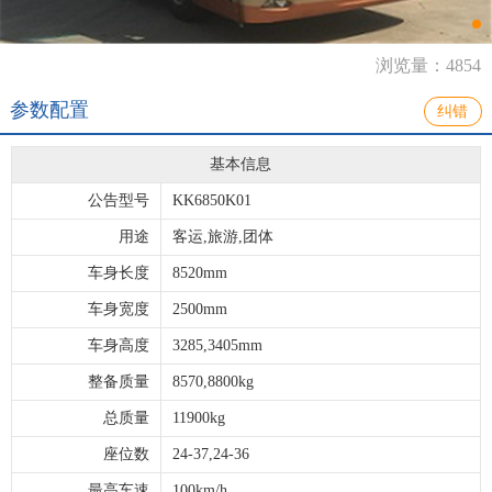
浏览量：4854
参数配置
纠错
基本信息
公告型号
KK6850K01
用途
客运,旅游,团体
车身长度
8520mm
车身宽度
2500mm
车身高度
3285,3405mm
整备质量
8570,8800kg
总质量
11900kg
座位数
24-37,24-36
最高车速
100km/h