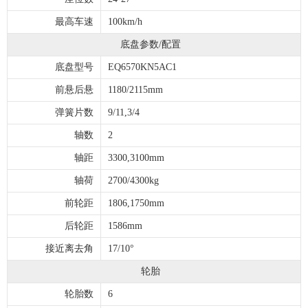
最高车速
100km/h
底盘参数/配置
底盘型号
EQ6570KN5AC1
前悬后悬
1180/2115mm
弹簧片数
9/11,3/4
轴数
2
轴距
3300,3100mm
轴荷
2700/4300kg
前轮距
1806,1750mm
后轮距
1586mm
接近离去角
17/10°
轮胎
轮胎数
6