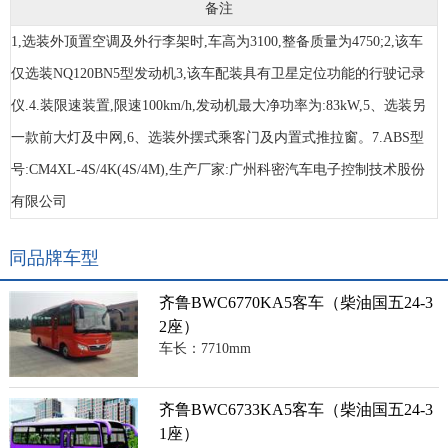
备注
1,选装外顶置空调及外行李架时,车高为3100,整备质量为4750;2,该车
仅选装NQ120BN5型发动机3,该车配装具有卫星定位功能的行驶记录
仪.4.装限速装置,限速100km/h,发动机最大净功率为:83kW,5、选装另
一款前大灯及中网,6、选装外摆式乘客门及内置式推拉窗。7.ABS型
号:CM4XL-4S/4K(4S/4M),生产厂家:广州科密汽车电子控制技术股份
有限公司
同品牌车型
齐鲁BWC6770KA5客车（柴油国五24-3
2座）
车长：7710mm
齐鲁BWC6733KA5客车（柴油国五24-3
1座）