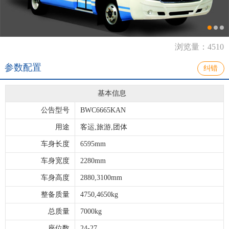
浏览量：4510
参数配置
纠错
基本信息
公告型号
BWC6665KAN
用途
客运,旅游,团体
车身长度
6595mm
车身宽度
2280mm
车身高度
2880,3100mm
整备质量
4750,4650kg
总质量
7000kg
座位数
24-27