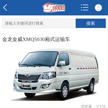
金龙金威XMQ5030厢式运输车
浏览量：37259