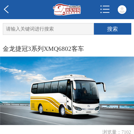
金龙捷冠3系列XMQ6802客车
浏览量：7102