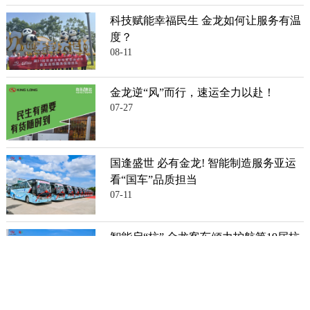
科技赋能幸福民生 金龙如何让服务有温
度？
08-11
金龙逆“风”而行，速运全力以赴！
07-27
国逢盛世 必有金龙! 智能制造服务亚运
看“国车”品质担当
07-11
智能启“杭” 金龙客车倾力护航第19届杭
州亚运会
07-07