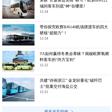
荣获“长途客运先锋”称号！欧辉BJ6122
城间客车到底“神”在哪里?
12-24
带你探究欧辉BJ6140机场摆渡车的四大
硬核“超能力”！
12-24
TA如何赢得冬奥会青睐？揭秘欧辉氢燃
料客车的“尚方宝剑”
12-22
共建“诗画浙江” 金龙轻量化“碳纤巴
士”批量交付海盐公交
12-21
更多选车指南