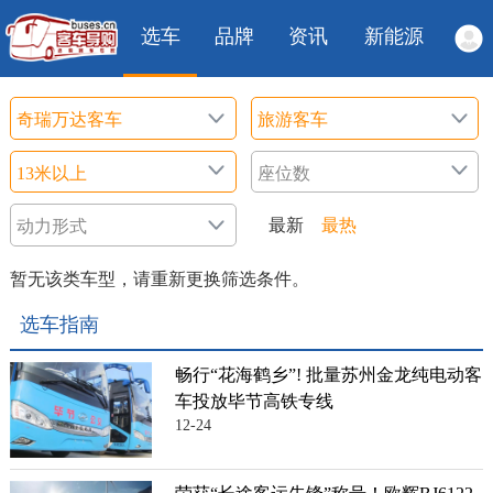
选车
品牌
资讯
新能源
最新
最热
暂无该类车型，请重新更换筛选条件。
选车指南
畅行“花海鹤乡”! 批量苏州金龙纯电动客
车投放毕节高铁专线
12-24