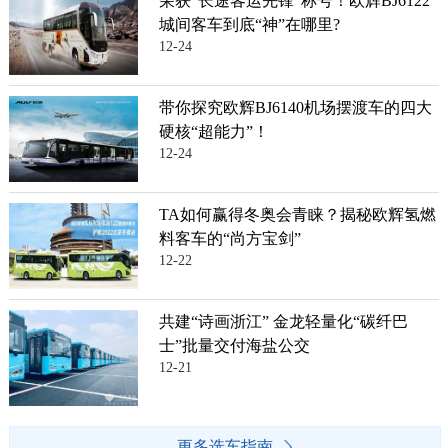
荣获“长途客运先锋”称号！欧辉BJ6122
城间客车到底“神”在哪里?
12-24
带你探究欧辉BJ6140机场摆渡车的四大
硬核“超能力”！
12-24
TA如何赢得冬奥会青睐？揭秘欧辉氢燃
料客车的“尚方宝剑”
12-22
共建“诗画浙江” 金龙轻量化“碳纤巴
士”批量交付海盐公交
12-21
更多选车指南