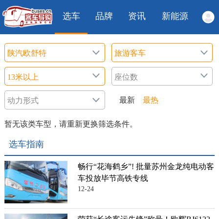
选车
品牌
资讯
新能源
最新
最热
暂无该类车型，请重新更换筛选条件。
选车指南
畅行“花海鹤乡”! 批量苏州金龙纯电动客
车投放毕节高铁专线
12-24