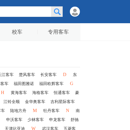
校车
专用客车
D
长江客车
楚风客车
长安客车
东
G
驰客车
福田图雅诺
福田欧辉客车
H
黄海客车
海格客车
恒通客车
豪
江铃全顺
金华奥客车
吉利星际客车
M
N
客车
陆地方舟
牡丹客车
南
申沃客车
少林客车
申龙客车
舒驰
W
天津比亚迪
武汉客车
五菱客