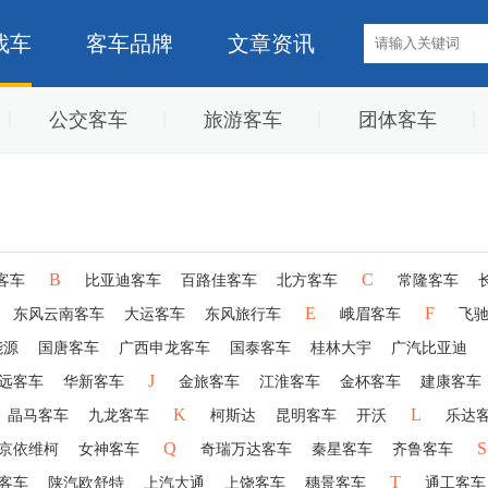
找车
客车品牌
文章资讯
公交客车
旅游客车
团体客车
B
C
客车
比亚迪客车
百路佳客车
北方客车
常隆客车
E
F
东风云南客车
大运客车
东风旅行车
峨眉客车
飞
能源
国唐客车
广西申龙客车
国泰客车
桂林大宇
广汽比亚迪
J
远客车
华新客车
金旅客车
江淮客车
金杯客车
建康客车
K
L
晶马客车
九龙客车
柯斯达
昆明客车
开沃
乐达
Q
S
京依维柯
女神客车
奇瑞万达客车
秦星客车
齐鲁客车
T
客车
陕汽欧舒特
上汽大通
上饶客车
穗景客车
通工客车