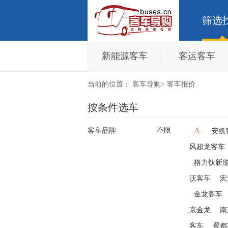
筛选
新能源客车
客运客车
当前的位置：
客车导购
>
客车报价
按条件选车
不限
A
客车品牌
安凯
风超龙客车
格力钛新
沃客车
宏
金龙客车
京金龙
南
客车
蜀都