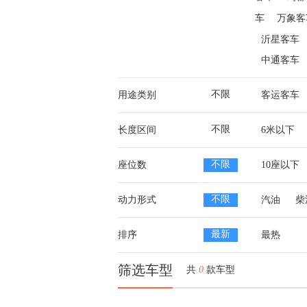
车
万象客
沂星客车
中通客车
不限
用途类别
客运客车
不限
长度区间
6米以下
不限
座位数
10座以下
不限
动力形式
汽油
柴
最新
排序
最热
筛选车型
共
0
款车型