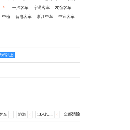
Y
一汽客车
宇通客车
友谊客车
中植
智电客车
浙江中车
中宜客车
13米以上
全部清除
客车
×
旅游
×
13米以上
×