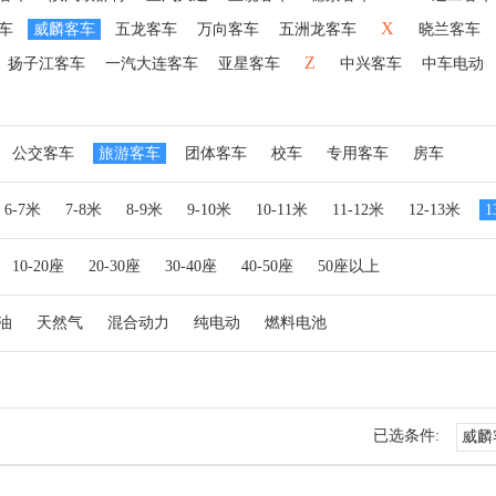
X
车
威麟客车
五龙客车
万向客车
五洲龙客车
晓兰客车
Z
扬子江客车
一汽大连客车
亚星客车
中兴客车
中车电动
公交客车
旅游客车
团体客车
校车
专用客车
房车
6-7米
7-8米
8-9米
9-10米
10-11米
11-12米
12-13米
10-20座
20-30座
30-40座
40-50座
50座以上
油
天然气
混合动力
纯电动
燃料电池
已选条件:
威麟