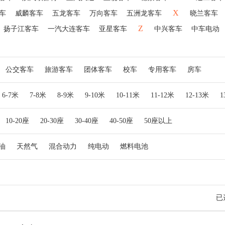
X
车
威麟客车
五龙客车
万向客车
五洲龙客车
晓兰客车
Z
扬子江客车
一汽大连客车
亚星客车
中兴客车
中车电动
公交客车
旅游客车
团体客车
校车
专用客车
房车
6-7米
7-8米
8-9米
9-10米
10-11米
11-12米
12-13米
10-20座
20-30座
30-40座
40-50座
50座以上
油
天然气
混合动力
纯电动
燃料电池
已