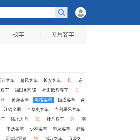
校车
专用客车
D
长江客车
楚风客车
长安客车
东
G
驰客车
福田图雅诺
福田欧辉客车
H
黄海客车
海格客车
恒通客车
豪
江铃全顺
金华奥客车
吉利星际客车
M
N
客车
陆地方舟
牡丹客车
南
申沃客车
少林客车
申龙客车
舒驰
W
天津比亚迪
武汉客车
五菱客