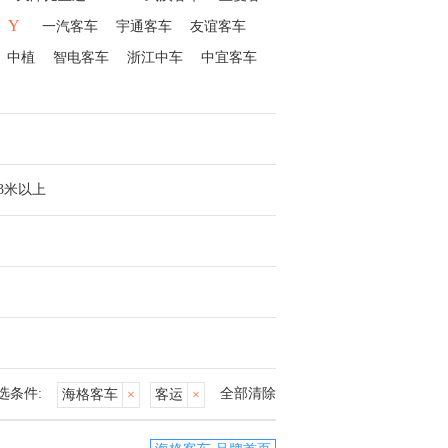
Y
一汽客车
宇通客车
友谊客车
中植
智电客车
浙江中车
中宜客车
13米以上
选条件:
全部清除
海格客车
×
客运
×