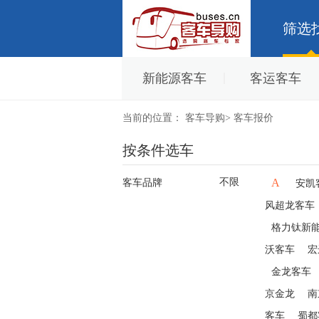
筛选
新能源客车
客运客车
当前的位置：
客车导购
>
客车报价
按条件选车
不限
A
客车品牌
安凯
风超龙客车
格力钛新
沃客车
宏
金龙客车
京金龙
南
客车
蜀都