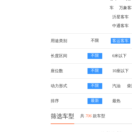
车
万象客
沂星客车
中通客车
不限
用途类别
客运客车
不限
长度区间
6米以下
不限
座位数
10座以下
不限
动力形式
汽油
柴
最新
排序
最热
筛选车型
共
706
款车型