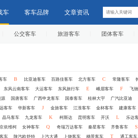
找车
客车品牌
文章资讯
公交客车
旅游客车
团体客车
B
C
客车
比亚迪客车
百路佳客车
北方客车
常隆客车
E
F
东风云南客车
大运客车
东风旅行车
峨眉客车
飞
能源
国唐客车
广西申龙客车
国泰客车
桂林大宇
广汽比亚迪
J
远客车
华新客车
金旅客车
江淮客车
金杯客车
建康客车
K
L
晶马客车
九龙客车
柯斯达
昆明客车
开沃
乐达
Q
S
京依维柯
女神客车
奇瑞万达客车
秦星客车
齐鲁客车
T
客车
陕汽欧舒特
上汽大通
上饶客车
穗景客车
通工客车