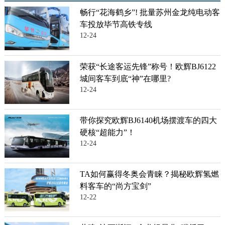
畅行“花海鹤乡”! 批量苏州金龙纯电动客
车投放毕节高铁专线
12-24
荣获“长途客运先锋”称号！欧辉BJ6122
城间客车到底“神”在哪里?
12-24
带你探究欧辉BJ6140机场摆渡车的四大
硬核“超能力”！
12-24
TA如何赢得冬奥会青睐？揭秘欧辉氢燃
料客车的“尚方宝剑”
12-22