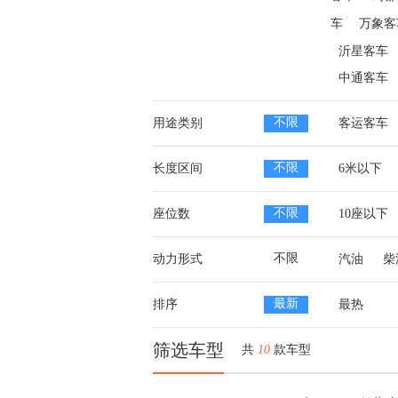
车
万象客
沂星客车
中通客车
不限
用途类别
客运客车
不限
长度区间
6米以下
不限
座位数
10座以下
不限
动力形式
汽油
柴
最新
排序
最热
筛选车型
共
10
款车型