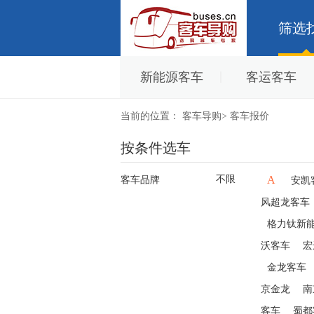
筛选
新能源客车
客运客车
当前的位置：
客车导购
>
客车报价
按条件选车
不限
A
客车品牌
安凯
风超龙客车
格力钛新
沃客车
宏
金龙客车
京金龙
南
客车
蜀都