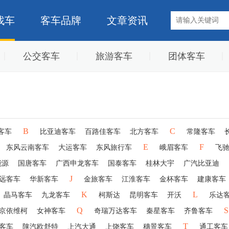
找车
客车品牌
文章资讯
公交客车
旅游客车
团体客车
B
C
客车
比亚迪客车
百路佳客车
北方客车
常隆客车
E
F
东风云南客车
大运客车
东风旅行车
峨眉客车
飞
能源
国唐客车
广西申龙客车
国泰客车
桂林大宇
广汽比亚迪
J
远客车
华新客车
金旅客车
江淮客车
金杯客车
建康客车
K
L
晶马客车
九龙客车
柯斯达
昆明客车
开沃
乐达
Q
S
京依维柯
女神客车
奇瑞万达客车
秦星客车
齐鲁客车
T
客车
陕汽欧舒特
上汽大通
上饶客车
穗景客车
通工客车