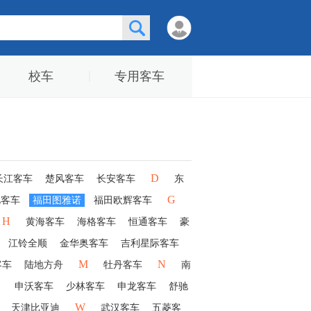
校车
专用客车
D
长江客车
楚风客车
长安客车
东
G
驰客车
福田图雅诺
福田欧辉客车
H
黄海客车
海格客车
恒通客车
豪
江铃全顺
金华奥客车
吉利星际客车
M
N
客车
陆地方舟
牡丹客车
南
申沃客车
少林客车
申龙客车
舒驰
W
天津比亚迪
武汉客车
五菱客