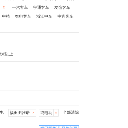
Y
一汽客车
宇通客车
友谊客车
中植
智电客车
浙江中车
中宜客车
13米以上
件:
全部清除
福田图雅诺
×
纯电动
×