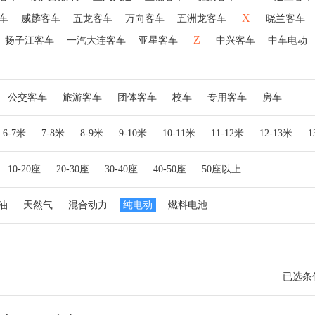
X
车
威麟客车
五龙客车
万向客车
五洲龙客车
晓兰客车
Z
扬子江客车
一汽大连客车
亚星客车
中兴客车
中车电动
公交客车
旅游客车
团体客车
校车
专用客车
房车
6-7米
7-8米
8-9米
9-10米
10-11米
11-12米
12-13米
10-20座
20-30座
30-40座
40-50座
50座以上
油
天然气
混合动力
纯电动
燃料电池
已选条