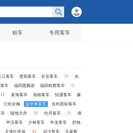
校车
专用客车
D
长江客车
楚风客车
长安客车
东
G
驰客车
福田图雅诺
福田欧辉客车
H
黄海客车
海格客车
恒通客车
豪
江铃全顺
金华奥客车
吉利星际客车
M
N
客车
陆地方舟
牡丹客车
南
申沃客车
少林客车
申龙客车
舒驰
W
天津比亚迪
武汉客车
五菱客