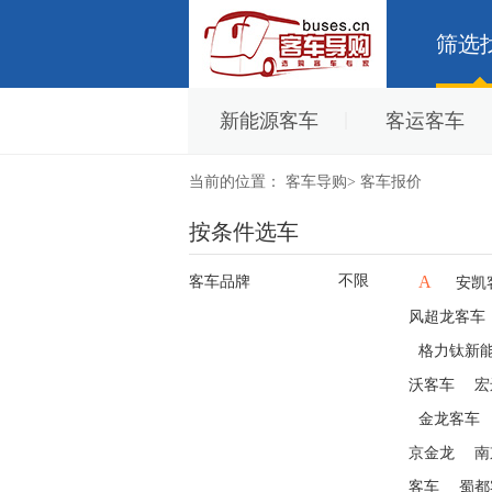
筛选
新能源客车
客运客车
当前的位置：
客车导购
>
客车报价
按条件选车
不限
A
客车品牌
安凯
风超龙客车
格力钛新
沃客车
宏
金龙客车
京金龙
南
客车
蜀都