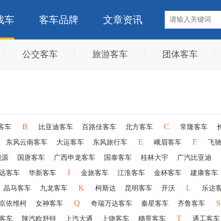
找车
客车品牌
文章资讯
公交客车
旅游客车
团体客车
B
C
客车
比亚迪客车
百路佳客车
北方客车
常隆客车
E
F
东风云南客车
大运客车
东风旅行车
峨眉客车
飞
能源
国唐客车
广西申龙客车
国泰客车
桂林大宇
广汽比亚迪
J
远客车
华新客车
金旅客车
江淮客车
金杯客车
建康客车
K
L
晶马客车
九龙客车
柯斯达
昆明客车
开沃
乐达
Q
S
京依维柯
女神客车
奇瑞万达客车
秦星客车
齐鲁客车
T
客车
陕汽欧舒特
上汽大通
上饶客车
穗景客车
通工客车