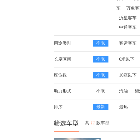
车
万象客
沂星客车
中通客车
不限
用途类别
客运客车
不限
长度区间
6米以下
不限
座位数
10座以下
不限
动力形式
汽油
柴
最新
排序
最热
筛选车型
共
11
款车型