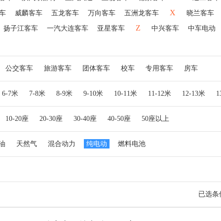
X
车
威麟客车
五龙客车
万向客车
五洲龙客车
晓兰客车
Z
扬子江客车
一汽大连客车
亚星客车
中兴客车
中车电动
公交客车
旅游客车
团体客车
校车
专用客车
房车
6-7米
7-8米
8-9米
9-10米
10-11米
11-12米
12-13米
10-20座
20-30座
30-40座
40-50座
50座以上
油
天然气
混合动力
纯电动
燃料电池
已选条