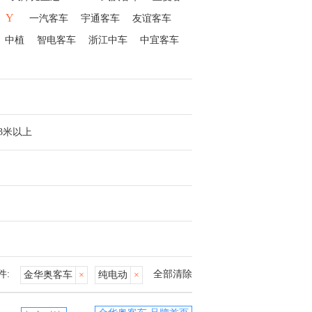
Y
一汽客车
宇通客车
友谊客车
中植
智电客车
浙江中车
中宜客车
13米以上
件:
全部清除
金华奥客车
×
纯电动
×