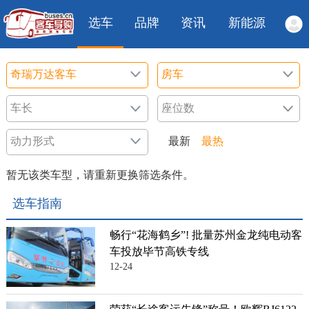
选车
品牌
资讯
新能源
最新
最热
暂无该类车型，请重新更换筛选条件。
选车指南
畅行“花海鹤乡”! 批量苏州金龙纯电动客
车投放毕节高铁专线
12-24