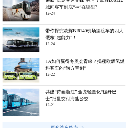
荣获“长途客运先锋”称号！欧辉BJ6122
城间客车到底“神”在哪里?
12-24
带你探究欧辉BJ6140机场摆渡车的四大
硬核“超能力”！
12-24
TA如何赢得冬奥会青睐？揭秘欧辉氢燃
料客车的“尚方宝剑”
12-22
共建“诗画浙江” 金龙轻量化“碳纤巴
士”批量交付海盐公交
12-21
更多选车指南