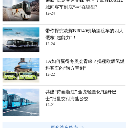
荣获“长途客运先锋”称号！欧辉BJ6122
城间客车到底“神”在哪里?
12-24
带你探究欧辉BJ6140机场摆渡车的四大
硬核“超能力”！
12-24
TA如何赢得冬奥会青睐？揭秘欧辉氢燃
料客车的“尚方宝剑”
12-22
共建“诗画浙江” 金龙轻量化“碳纤巴
士”批量交付海盐公交
12-21
更多选车指南