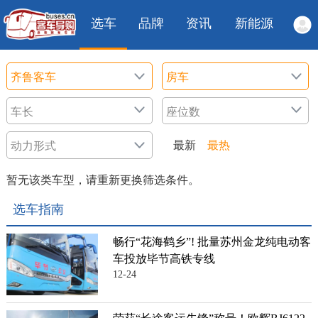
选车
品牌
资讯
新能源
最新
最热
暂无该类车型，请重新更换筛选条件。
选车指南
畅行“花海鹤乡”! 批量苏州金龙纯电动客
车投放毕节高铁专线
12-24