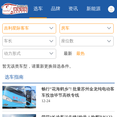
选车
品牌
资讯
新能源
最新
最热
暂无该类车型，请重新更换筛选条件。
选车指南
畅行“花海鹤乡”! 批量苏州金龙纯电动客
车投放毕节高铁专线
12-24