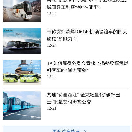
荣获“长途客运先锋”称号！欧辉BJ6122
城间客车到底“神”在哪里?
12-24
带你探究欧辉BJ6140机场摆渡车的四大
硬核“超能力”！
12-24
TA如何赢得冬奥会青睐？揭秘欧辉氢燃
料客车的“尚方宝剑”
12-22
共建“诗画浙江” 金龙轻量化“碳纤巴
士”批量交付海盐公交
12-21
更多选车指南