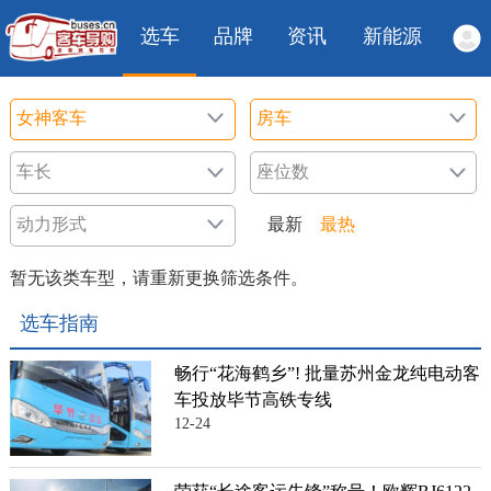
选车
品牌
资讯
新能源
最新
最热
暂无该类车型，请重新更换筛选条件。
选车指南
畅行“花海鹤乡”! 批量苏州金龙纯电动客
车投放毕节高铁专线
12-24