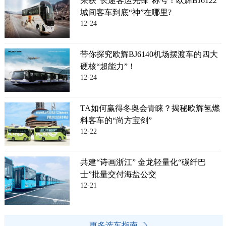
荣获“长途客运先锋”称号！欧辉BJ6122
城间客车到底“神”在哪里?
12-24
带你探究欧辉BJ6140机场摆渡车的四大
硬核“超能力”！
12-24
TA如何赢得冬奥会青睐？揭秘欧辉氢燃
料客车的“尚方宝剑”
12-22
共建“诗画浙江” 金龙轻量化“碳纤巴
士”批量交付海盐公交
12-21
更多选车指南