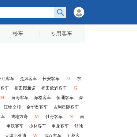
校车
专用客车
D
长江客车
楚风客车
长安客车
东
G
驰客车
福田图雅诺
福田欧辉客车
H
黄海客车
海格客车
恒通客车
豪
江铃全顺
金华奥客车
吉利星际客车
M
N
客车
陆地方舟
牡丹客车
南
申沃客车
少林客车
申龙客车
舒驰
W
天津比亚迪
武汉客车
五菱客