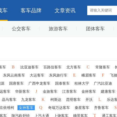
找车
客车品牌
文章资讯
公交客车
旅游客车
团体客车
B
C
客车
比亚迪客车
百路佳客车
北方客车
常隆客车
E
F
东风云南客车
大运客车
东风旅行车
峨眉客车
飞
能源
国唐客车
广西申龙客车
国泰客车
桂林大宇
广汽比亚迪
J
远客车
华新客车
金旅客车
江淮客车
金杯客车
建康客车
K
L
晶马客车
九龙客车
柯斯达
昆明客车
开沃
乐达
Q
S
京依维柯
女神客车
奇瑞万达客车
秦星客车
齐鲁客车
T
客车
陕汽欧舒特
上汽大通
上饶客车
穗景客车
通工客车