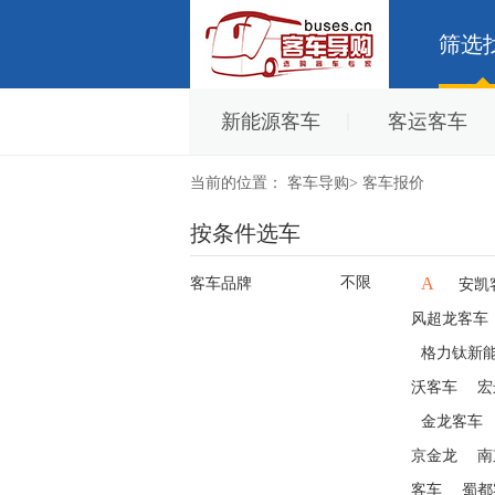
筛选
新能源客车
客运客车
当前的位置：
客车导购
>
客车报价
按条件选车
不限
A
客车品牌
安凯
风超龙客车
格力钛新
沃客车
宏
金龙客车
京金龙
南
客车
蜀都