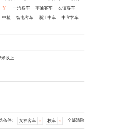
Y
一汽客车
宇通客车
友谊客车
中植
智电客车
浙江中车
中宜客车
13米以上
选条件:
全部清除
女神客车
×
校车
×