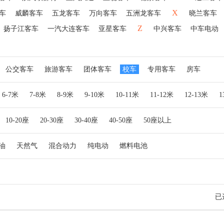
X
车
威麟客车
五龙客车
万向客车
五洲龙客车
晓兰客车
Z
扬子江客车
一汽大连客车
亚星客车
中兴客车
中车电动
公交客车
旅游客车
团体客车
校车
专用客车
房车
6-7米
7-8米
8-9米
9-10米
10-11米
11-12米
12-13米
10-20座
20-30座
30-40座
40-50座
50座以上
油
天然气
混合动力
纯电动
燃料电池
已