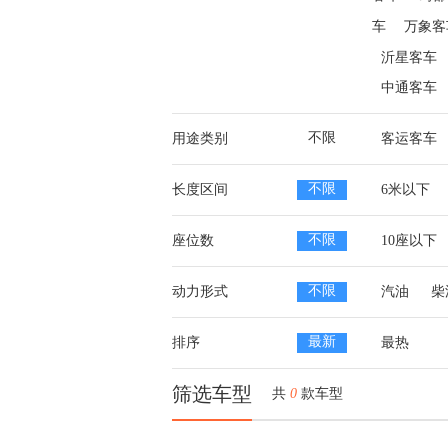
车
万象客
沂星客车
中通客车
不限
用途类别
客运客车
不限
长度区间
6米以下
不限
座位数
10座以下
不限
动力形式
汽油
柴
最新
排序
最热
筛选车型
共
0
款车型