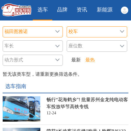
选车
品牌
资讯
新能源
最新
最热
暂无该类车型，请重新更换筛选条件。
选车指南
畅行“花海鹤乡”! 批量苏州金龙纯电动客
车投放毕节高铁专线
12-24