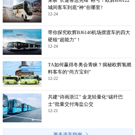
荣获“长途客运先锋”称号！欧辉BJ6122
城间客车到底“神”在哪里?
12-24
带你探究欧辉BJ6140机场摆渡车的四大
硬核“超能力”！
12-24
TA如何赢得冬奥会青睐？揭秘欧辉氢燃
料客车的“尚方宝剑”
12-22
共建“诗画浙江” 金龙轻量化“碳纤巴
士”批量交付海盐公交
12-21
更多选车指南